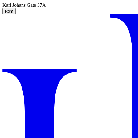
Karl Johans Gate 37A
Rom