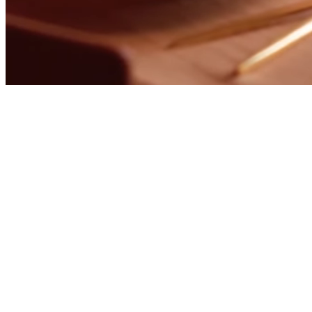
Lei lokaler rimelig til seminar, event, og s